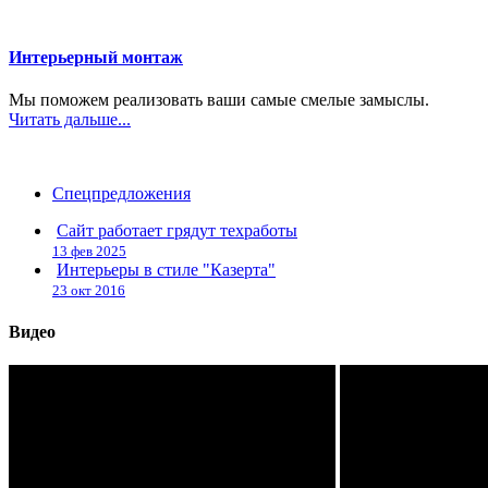
Интерьерный монтаж
Мы поможем реализовать ваши самые смелые замыслы.
Читать дальше...
Спецпредложения
Сайт работает грядут техработы
13 фев 2025
Интерьеры в стиле "Казерта"
23 окт 2016
Видео